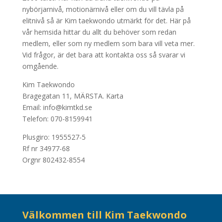
nybörjarnivå, motionärnivå eller om du vill tävla på
elitnivå så är Kim taekwondo utmärkt för det. Här på
vår hemsida hittar du allt du behöver som redan
medlem, eller som ny medlem som bara vill veta mer.
Vid frågor, är det bara att kontakta oss så svarar vi
omgående.
Kim Taekwondo
Bragegatan 11, MÄRSTA.
Karta
Email: info@kimtkd.se
Telefon: 070-8159941
Plusgiro: 1955527-5
Rf nr 34977-68
Orgnr 802432-8554
Välkommen till Kim Taekwondo