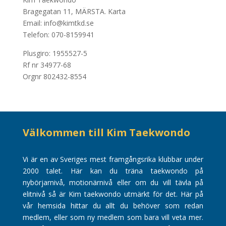
Bragegatan 11, MÄRSTA.
Karta
Email: info@kimtkd.se
Telefon: 070-8159941
Plusgiro: 1955527-5
Rf nr 34977-68
Orgnr 802432-8554
Välkommen till Kim Taekwondo
Vi är en av Sveriges mest framgångsrika klubbar under
2000 talet. Här kan du träna taekwondo på
nybörjarnivå, motionärnivå eller om du vill tävla på
elitnivå så är Kim taekwondo utmärkt för det. Här på
vår hemsida hittar du allt du behöver som redan
medlem, eller som ny medlem som bara vill veta mer.