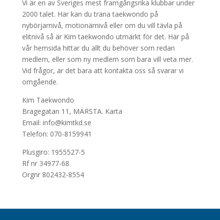
Vi är en av Sveriges mest framgångsrika klubbar under
2000 talet. Här kan du träna taekwondo på
nybörjarnivå, motionärnivå eller om du vill tävla på
elitnivå så är Kim taekwondo utmärkt för det. Här på
vår hemsida hittar du allt du behöver som redan
medlem, eller som ny medlem som bara vill veta mer.
Vid frågor, är det bara att kontakta oss så svarar vi
omgående.
Kim Taekwondo
Bragegatan 11, MÄRSTA.
Karta
Email: info@kimtkd.se
Telefon: 070-8159941
Plusgiro: 1955527-5
Rf nr 34977-68
Orgnr 802432-8554