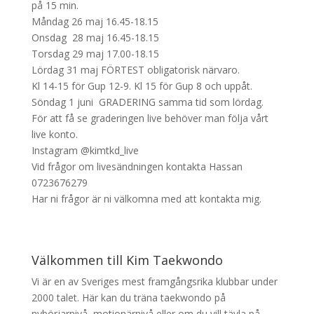
på 15 min.
Måndag 26 maj 16.45-18.15
Onsdag 28 maj 16.45-18.15
Torsdag 29 maj 17.00-18.15
Lördag 31 maj FÖRTEST obligatorisk närvaro.
Kl 14-15 för Gup 12-9. Kl 15 för Gup 8 och uppåt.
Söndag 1 juni GRADERING samma tid som lördag.
För att få se graderingen live behöver man följa vårt
live konto.
Instagram @kimtkd_live
Vid frågor om livesändningen kontakta Hassan
0723676279
Har ni frågor är ni välkomna med att kontakta mig.
Välkommen till Kim Taekwondo
Vi är en av Sveriges mest framgångsrika klubbar under
2000 talet. Här kan du träna taekwondo på
nybörjarnivå, motionärnivå eller om du vill tävla på