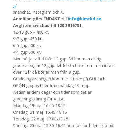
g/
snapchat, instagram och X.
Anmälan görs ENDAST till
info@kimtkd.se
Avgfiten swishas till 123 3916731.
12-10 gup – 400 kr.
9-7 gup -450 kr.
6-5 gup 500 kr.
4-1 gup 600 kr.
Man börjar alltid från 12 gup. Så har man aldrig
graderat sig är 12 gup det första bältet om man inte är
över 12år då börjar man från 9 gup.
Graderingsträningen kommer att ske på GUL och
GRÖN grupps tider från måndag 19 maj.
Nedan är dem dagar och tider som det är
graderingsträning för ALLA.
Måndag 19 maj 16.45-18.15
Onsdag 21 maj 16.45-18.15
Torsdag 22 maj 17.00-18.15
Söndag 25 maj 15.30-16.45 notera starttiden skillnad