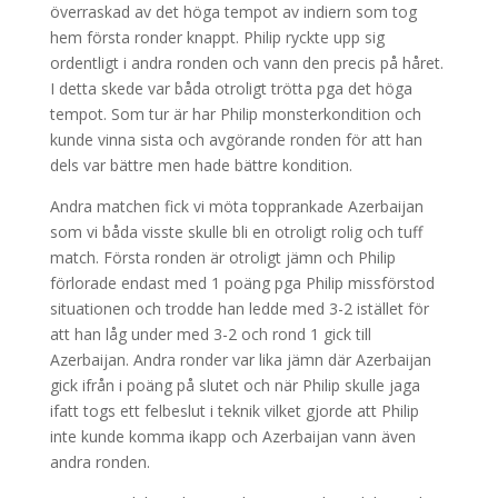
överraskad av det höga tempot av indiern som tog
hem första ronder knappt. Philip ryckte upp sig
ordentligt i andra ronden och vann den precis på håret.
I detta skede var båda otroligt trötta pga det höga
tempot. Som tur är har Philip monsterkondition och
kunde vinna sista och avgörande ronden för att han
dels var bättre men hade bättre kondition.
Andra matchen fick vi möta topprankade Azerbaijan
som vi båda visste skulle bli en otroligt rolig och tuff
match. Första ronden är otroligt jämn och Philip
förlorade endast med 1 poäng pga Philip missförstod
situationen och trodde han ledde med 3-2 istället för
att han låg under med 3-2 och rond 1 gick till
Azerbaijan. Andra ronder var lika jämn där Azerbaijan
gick ifrån i poäng på slutet och när Philip skulle jaga
ifatt togs ett felbeslut i teknik vilket gjorde att Philip
inte kunde komma ikapp och Azerbaijan vann även
andra ronden.