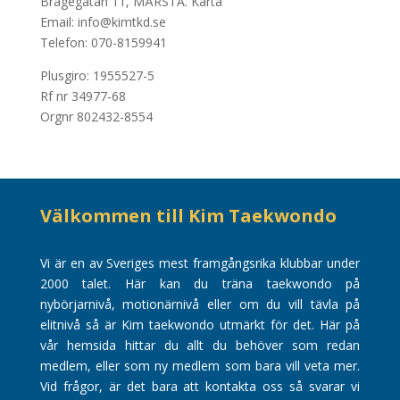
Bragegatan 11, MÄRSTA.
Karta
Email: info@kimtkd.se
Telefon: 070-8159941
Plusgiro: 1955527-5
Rf nr 34977-68
Orgnr 802432-8554
Välkommen till Kim Taekwondo
Vi är en av Sveriges mest framgångsrika klubbar under
2000 talet. Här kan du träna taekwondo på
nybörjarnivå, motionärnivå eller om du vill tävla på
elitnivå så är Kim taekwondo utmärkt för det. Här på
vår hemsida hittar du allt du behöver som redan
medlem, eller som ny medlem som bara vill veta mer.
Vid frågor, är det bara att kontakta oss så svarar vi