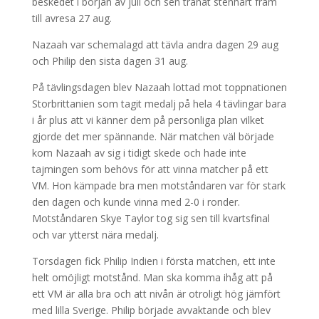
beskedet i början av juli och sen tränat stenhårt fram
till avresa 27 aug.
Nazaah var schemalagd att tävla andra dagen 29 aug
och Philip den sista dagen 31 aug.
På tävlingsdagen blev Nazaah lottad mot toppnationen
Storbrittanien som tagit medalj på hela 4 tävlingar bara
i år plus att vi känner dem på personliga plan vilket
gjorde det mer spännande. När matchen väl började
kom Nazaah av sig i tidigt skede och hade inte
tajmingen som behövs för att vinna matcher på ett
VM. Hon kämpade bra men motståndaren var för stark
den dagen och kunde vinna med 2-0 i ronder.
Motståndaren Skye Taylor tog sig sen till kvartsfinal
och var ytterst nära medalj.
Torsdagen fick Philip Indien i första matchen, ett inte
helt omöjligt motstånd. Man ska komma ihåg att på
ett VM är alla bra och att nivån är otroligt hög jämfört
med lilla Sverige. Philip började avvaktande och blev