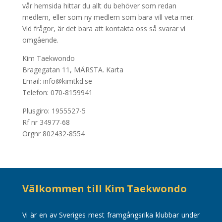
vår hemsida hittar du allt du behöver som redan
medlem, eller som ny medlem som bara vill veta mer.
Vid frågor, är det bara att kontakta oss så svarar vi
omgående.
Kim Taekwondo
Bragegatan 11, MÄRSTA.
Karta
Email: info@kimtkd.se
Telefon: 070-8159941
Plusgiro: 1955527-5
Rf nr 34977-68
Orgnr 802432-8554
Välkommen till Kim Taekwondo
Vi är en av Sveriges mest framgångsrika klubbar under