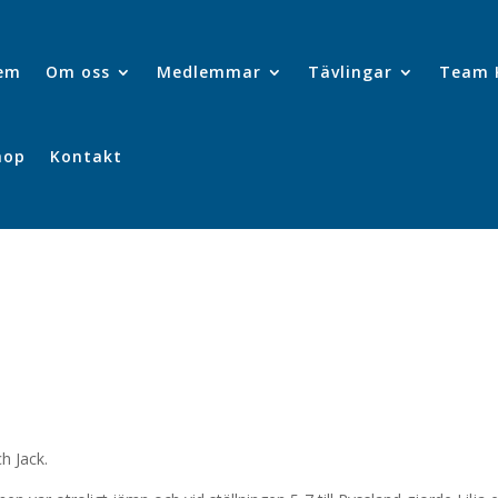
em
Om oss
Medlemmar
Tävlingar
Team 
hop
Kontakt
h Jack.