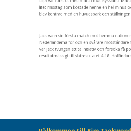
Lilja var först ut med match mot Ryssland. Matche
litet misstag som kostade henne en hel minus oc
blev kontrad med en huvudspark och ställningen bl
Jack vann sin första match mot hemma natione
Nederländerna för och en svårare motståndare f
var Jack tvungen att ta initiativ och försöka få 
resultatmässigt till slutresultatet 4-18. Holländar
Välkommen till Kim Taekwon