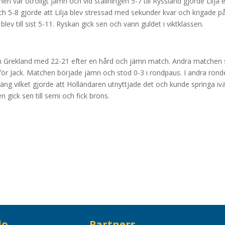
n var otroligt jämn och vid ställningen 5-7 till Ryssland gjorde Lilja e
h 5-8 gjorde att Lilja blev stressad med sekunder kvar och krigade 
ev till sist 5-11. Ryskan gick sen och vann guldet i viktklassen.
n Grekland med 22-21 efter en hård och jämn match. Andra matchen 
ör Jack. Matchen började jämn och stod 0-3 i rondpaus. I andra rond
poäng vilket gjorde att Holländaren utnyttjade det och kunde springa iv
en gick sen till semi och fick brons.
do
Partners