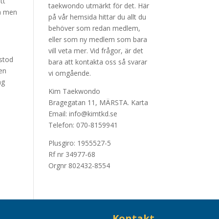
tt
taekwondo utmärkt för det. Här
på men
på vår hemsida hittar du allt du
behöver som redan medlem,
eller som ny medlem som bara
vill veta mer. Vid frågor, är det
stod
bara att kontakta oss så svarar
en
vi omgående.
äg
Kim Taekwondo
Bragegatan 11, MÄRSTA.
Karta
Email: info@kimtkd.se
Telefon: 070-8159941
Plusgiro: 1955527-5
Rf nr 34977-68
Orgnr 802432-8554
Kontakt