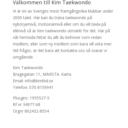
Välkommen till Kim Taekwondo
Vi är en av Sveriges mest framgångsrika klubbar under
2000 talet. Här kan du träna taekwondo på
nybörjarnivå, motionärnivå eller om du vill tävla på
elitnivå så är Kim taekwondo utmärkt för det. Här på
vår hemsida hittar du allt du behöver som redan
medlem, eller som ny medlem som bara vill veta mer.
Vid frågor, är det bara att kontakta oss så svarar vi
omgående.
Kim Taekwondo
Bragegatan 11, MÄRSTA.
Karta
Email: info@kimtkd.se
Telefon: 070-8159941
Plusgiro: 1955527-5
Rf nr 34977-68
Orgnr 802432-8554