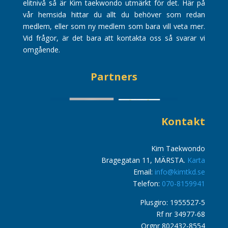
elitnivå så är Kim taekwondo utmärkt för det. Här på
vår hemsida hittar du allt du behöver som redan
medlem, eller som ny medlem som bara vill veta mer.
Vid frågor, är det bara att kontakta oss så svarar vi
omgående.
Partners
Kontakt
Kim Taekwondo
Bragegatan 11, MÄRSTA.
Karta
Email:
info@kimtkd.se
Telefon:
070-8159941
Plusgiro: 1955527-5
Rf nr 34977-68
Orgnr 802432-8554