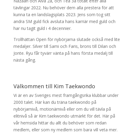
Nazaah och Alva 2a, och Tea 3a totalt efter alla
tävlingar 2022. Nu behöver dem alla prestera för att
kunna ta en landslagsplats 2023. Jens som tog sitt
andra SM guld fick avsluta hans karriär med guld och
har nu tagit guld i 4 decennier.
Trollhättan Open för nybörjarna slutade också med lite
medaljer. Silver till Sami och Faris, brons till Dilan och
Jonte. Ryu får tyvärr vänta på hans första medalj till
nästa gång.
Välkommen till Kim Taekwondo
Vi är en av Sveriges mest framgångsrika klubbar under
2000 talet. Här kan du träna taekwondo på
nybörjarnivå, motionärnivå eller om du vill tävla på
elitnivå så är Kim taekwondo utmärkt för det. Här på
vår hemsida hittar du allt du behöver som redan
medlem, eller som ny medlem som bara vill veta mer.