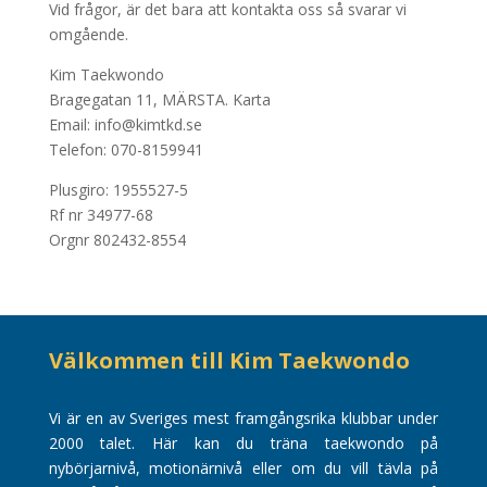
Vid frågor, är det bara att kontakta oss så svarar vi
omgående.
Kim Taekwondo
Bragegatan 11, MÄRSTA.
Karta
Email: info@kimtkd.se
Telefon: 070-8159941
Plusgiro: 1955527-5
Rf nr 34977-68
Orgnr 802432-8554
Välkommen till Kim Taekwondo
Vi är en av Sveriges mest framgångsrika klubbar under
2000 talet. Här kan du träna taekwondo på
nybörjarnivå, motionärnivå eller om du vill tävla på