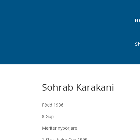
H
S
Sohrab Karakani
Född 1986
8 Gup
Meriter nybörjare
1 Stockholm Cup 1999