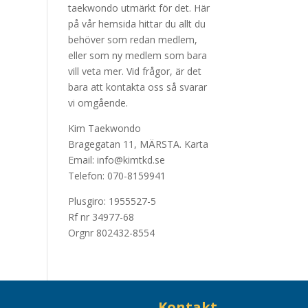
taekwondo utmärkt för det. Här
på vår hemsida hittar du allt du
behöver som redan medlem,
eller som ny medlem som bara
vill veta mer. Vid frågor, är det
bara att kontakta oss så svarar
vi omgående.
Kim Taekwondo
Bragegatan 11, MÄRSTA.
Karta
Email: info@kimtkd.se
Telefon: 070-8159941
Plusgiro: 1955527-5
Rf nr 34977-68
Orgnr 802432-8554
Kontakt