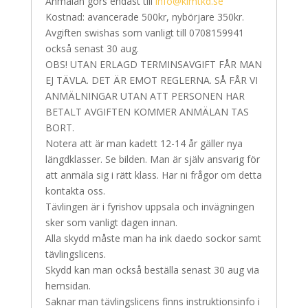
Anmälan görs endast till
info@kimtkd.se
Kostnad: avancerade 500kr, nybörjare 350kr.
Avgiften swishas som vanligt till 0708159941
också senast 30 aug.
OBS! UTAN ERLAGD TERMINSAVGIFT FÅR MAN
EJ TÄVLA. DET ÄR EMOT REGLERNA. SÅ FÅR VI
ANMÄLNINGAR UTAN ATT PERSONEN HAR
BETALT AVGIFTEN KOMMER ANMÄLAN TAS
BORT.
Notera att är man kadett 12-14 år gäller nya
längdklasser. Se bilden. Man är själv ansvarig för
att anmäla sig i rätt klass. Har ni frågor om detta
kontakta oss.
Tävlingen är i fyrishov uppsala och invägningen
sker som vanligt dagen innan.
Alla skydd måste man ha ink daedo sockor samt
tävlingslicens.
Skydd kan man också beställa senast 30 aug via
hemsidan.
Saknar man tävlingslicens finns instruktionsinfo i