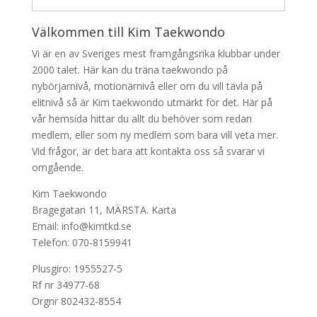
Välkommen till Kim Taekwondo
Vi är en av Sveriges mest framgångsrika klubbar under
2000 talet. Här kan du träna taekwondo på
nybörjarnivå, motionärnivå eller om du vill tävla på
elitnivå så är Kim taekwondo utmärkt för det. Här på
vår hemsida hittar du allt du behöver som redan
medlem, eller som ny medlem som bara vill veta mer.
Vid frågor, är det bara att kontakta oss så svarar vi
omgående.
Kim Taekwondo
Bragegatan 11, MÄRSTA.
Karta
Email: info@kimtkd.se
Telefon: 070-8159941
Plusgiro: 1955527-5
Rf nr 34977-68
Orgnr 802432-8554