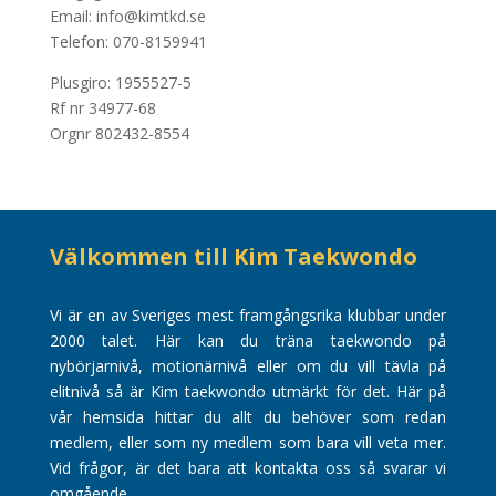
Email: info@kimtkd.se
Telefon: 070-8159941
Plusgiro: 1955527-5
Rf nr 34977-68
Orgnr 802432-8554
Välkommen till Kim Taekwondo
Vi är en av Sveriges mest framgångsrika klubbar under
2000 talet. Här kan du träna taekwondo på
nybörjarnivå, motionärnivå eller om du vill tävla på
elitnivå så är Kim taekwondo utmärkt för det. Här på
vår hemsida hittar du allt du behöver som redan
medlem, eller som ny medlem som bara vill veta mer.
Vid frågor, är det bara att kontakta oss så svarar vi
omgående.