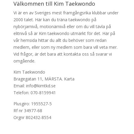
Välkommen till Kim Taekwondo
Vi är en av Sveriges mest framgångsrika klubbar under
2000 talet. Här kan du träna taekwondo på
nybörjarnivå, motionärnivå eller om du vill tävla på
elitnivå så är Kim taekwondo utmärkt för det. Här på
vår hemsida hittar du allt du behöver som redan
medlem, eller som ny medlem som bara vill veta mer.
Vid frågor, är det bara att kontakta oss så svarar vi
omgående.
Kim Taekwondo
Bragegatan 11, MÄRSTA.
Karta
Email: info@kimtkd.se
Telefon: 070-8159941
Plusgiro: 1955527-5
Rf nr 34977-68
Orgnr 802432-8554