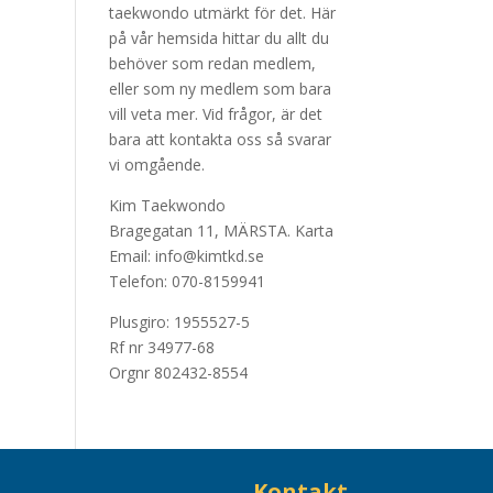
taekwondo utmärkt för det. Här
på vår hemsida hittar du allt du
behöver som redan medlem,
eller som ny medlem som bara
vill veta mer. Vid frågor, är det
bara att kontakta oss så svarar
vi omgående.
Kim Taekwondo
Bragegatan 11, MÄRSTA.
Karta
Email: info@kimtkd.se
Telefon: 070-8159941
Plusgiro: 1955527-5
Rf nr 34977-68
Orgnr 802432-8554
Kontakt