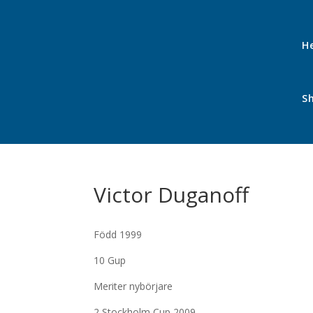
H
S
Victor Duganoff
Född 1999
10 Gup
Meriter nybörjare
2 Stockholm Cup 2009